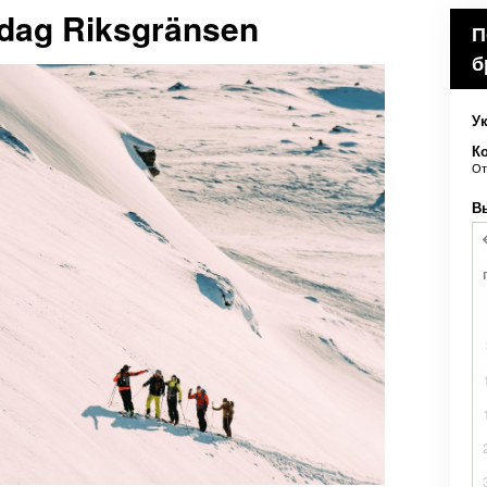
ldag Riksgränsen
П
б
Ук
К
О
В