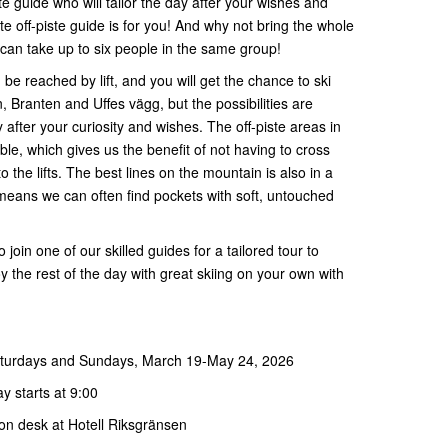
te guide who will tailor the day after your wishes and
te off-piste guide is for you! And why not bring the whole
 can take up to six people in the same group!
e reached by lift, and you will get the chance to ski
n, Branten and Uffes vägg, but the possibilities are
after your curiosity and wishes. The off-piste areas in
le, which gives us the benefit of not having to cross
 the lifts. The best lines on the mountain is also in a
means we can often find pockets with soft, untouched
o join one of our skilled guides for a tailored tour to
 the rest of the day with great skiing on your own with
aturdays and Sundays, March 19-May 24, 2026
y starts at 9:00
ion desk at Hotell Riksgränsen