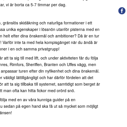
ar, vi är borta ca 5-7 timmar per dag.
 gränslös skidåkning och naturliga formationer i ett
essa unika egenskaper i lössnön utanför pisterna med en
 helt efter dina önskemål och ambitioner? Då är en tur
ig! Varför inte ta med hela kompisgänget när du ändå är
soner i en och samma privatgrupp!
 att ta sig till med lift, och under aktiviteten får du följa
amres, Rimfors, Sheriffen, Branten och Uffes vägg, men
anpassar turen efter din nyfikenhet och dina önskemål.
väldigt lättillgängligt och har därför fördelen att det
r att ta sig tillbaka till systemet, samtidigt som berget är
att man ofta kan hitta fickor med orörd snö.
t följa med en av våra kunniga guider på en
du sedan på egen hand ska få ut så mycket som möjligt
ränsen!