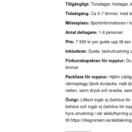
Tillgängligt:
Torsdagar, fredagar,
Tidsåtgång:
Ca 5-7 timmar, med st
Mötesplats:
Sportinformationen i 
Antal deltagare:
1-6 personer
Pris:
7 5
95 kr per guide upp till se
Inkluderat:
Guide, lavinutrustning o
Förkunskapskrav för topptur:
Du 
timmar
Packlista för topptur:
Hjälm (oblig
värmeplagg (tjock dunjacka, rejäl tjo
vatten, varm dryck och snacks, samt
Övrigt:
Liftkort ingår ej (behövs för
behövs och ingår ej (behövs för top
hyra utrustning i vår skiduthyrning 
till
https://riksgransen.se/skidakning
___________