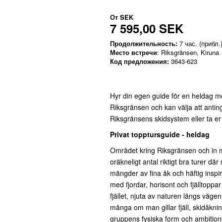
От
SEK
7 595,00 SEK
Продолжительность:
7 час. (прибл.
Место встречи
: Riksgränsen, Kiruna
Код предложения:
3643-623
Hyr din egen guide för en heldag med
Riksgränsen och kan välja att antin
Riksgränsens skidsystem eller ta er
Privat topptursguide - heldag
Området kring Riksgränsen och in mo
oräkneligt antal riktigt bra turer dä
mängder av fina åk och häftig inspi
med fjordar, horisont och fjälltoppa
fjället, njuta av naturen längs vägen
många om man gillar fjäll, skidåknin
gruppens fysiska form och ambitioner