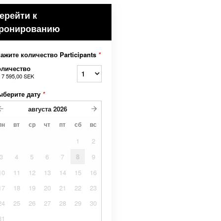
ерейти к
ронированию
ажите количество Participants
*
оличество
т
7 595,00 SEK
ыберите дату
*
августа
2026
пн
вт
ср
чт
пт
сб
вс
1
2
3
4
5
6
7
8
9
10
11
12
13
14
15
16
17
18
19
20
21
22
23
24
25
26
27
28
29
30
31