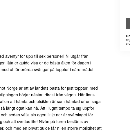
)
Об
по
с 
 äventyr för upp till sex personer! Ni utgår från
gen låta er guide visa er de bästa åken för dagen i
 med ut för orörda svängar på topptur i närområdet.
t Norge är ett av landets bästa för just topptur, med
r stigningen börjar nästan direkt från vägen. Här finns
ration att hämta och utsikten är som hämtad ur en saga
r så långt ögat kan nå.
Att i lugnt tempo ta sig uppför
 och sedan välja sin egen linje ner är svårslaget för
g och att svettas lite! Nivån på turen bestäms av
, och med en privat guide får ni en större möjlighet att