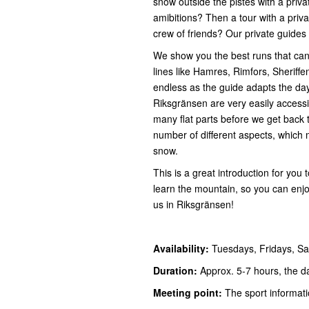
snow outside the pistes with a priva
amibitions? Then a tour with a priva
crew of friends? Our private guides
We show you the best runs that can b
lines like Hamres, Rimfors, Sheriffe
endless as the guide adapts the day 
Riksgränsen are very easily accessib
many flat parts before we get back to
number of different aspects, which 
snow.
This is a great introduction for you t
learn the mountain, so you can enjoy
us in Riksgränsen!
Availability:
Tuesdays, Fridays, S
Duration:
Approx. 5-7 hours, the da
Meeting point:
The sport informat