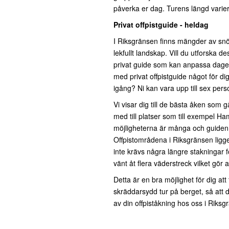
påverka er dag. Turens längd varier
Privat offpistguide - heldag
I Riksgränsen finns mängder av snö,
lekfullt landskap.
Vill du utforska d
privat guide som kan anpassa dagen
med privat offpistguide något för d
igång? Ni kan vara upp till sex per
Vi visar dig till de bästa åken som går
med till platser som till exempel H
möjligheterna är många och guiden 
Offpistområdena i Riksgränsen ligger 
inte krävs några längre stakningar fö
vänt åt flera väderstreck vilket gör 
Detta är en bra möjlighet för dig at
skräddarsydd tur på berget, så
att 
av din offpiståkning hos oss i Riksg