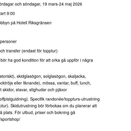
 lördagar och söndagar, 19 mars-24 maj 2026
art 9:00
lobbyn på Hotell Riksgränsen
x personer
ch transfer (endast för topptur)
bör ha god kondition för att orka gå uppför i några
atoriskt), skidglasögon, solglasögon, skaljacka,
cktröja eller liknande), mössa, vantar, buff, lunch,
 skidor, stavar, stighudar och pjäxor
 offpistguidning). Specifik randonée/toppturs-utrustning
ptur). Skidutrustning bör förbokas om du planerar att
på plats. För utbud, priser och bokning gå
/sportshop/