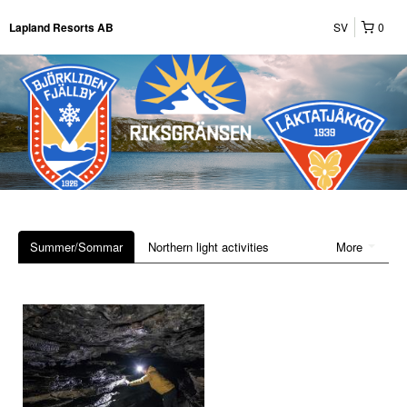
SV
0
Lapland Resorts AB
Summer/Sommar
Northern light activities
More