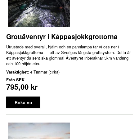
Grottäventyr i Kåppasjokkgrottorna
Utrustade med overall, hjälm och en pannlampa tar vi oss ner i
Kåppasjokkgrottorna — ett av Sveriges längsta grottsystem. Detta är
ett äventyr du sent ska glömma! Äventyret inberäknar 5km vandring
och 100 höjdmeter.
Varaktighet:
4 Timmar (cirka)
Från
SEK
795,00 kr
Boka nu