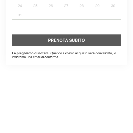
24
25
26
27
28
29
30
31
PRENOTA SUBITO
Quando il vostro acquisto sarà convalidato, le
La preghiamo di notare:
invieremo una email di conferma.