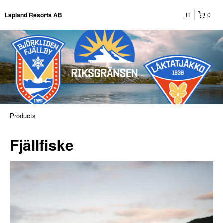
IT
0
Lapland Resorts AB
Products
Fjällfiske