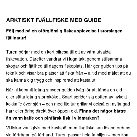
ARKTISKT FJÄLLFISKE MED GUIDE
Följ med på en oförglömlig fiskeupplevelse i storslagen
fjällnatur!
Turen börjar med en kort bilresa till ett av våra utvalda
fiskevatten. Därefter vandrar vi i lugn takt genom stillsamma
skogar och fjällhed till dagens fiskeplats. Här ger guiden tips på
teknik och visar bra platser att fiska från – alltid med målet att du
ska känna dig trygg och inspirerad att kasta ut.
När ni kommit igång smyger guiden iväg för att tända en eld
eller sätta igång stormköket. Snart sprider sig doften av nykokt
kokkaffe över sjön – och med lite tur grillar vi också en nyfångad
harr eller öring direkt över öppen eld.
Finns det något bättre
än varm kaffe och pinfärsk fisk i vildmarken?
Vi fiskar vanligtvis med kastspö, men flugfiske kan ibland ordnas
vid förfrågan på förhand. Turen passar hela familjen – men kom