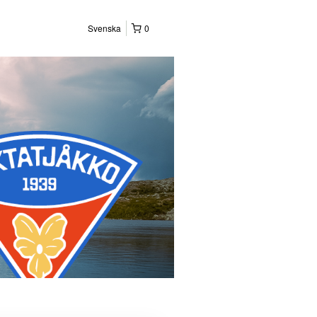
Svenska
0