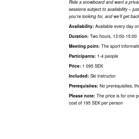
Ride a snowboard and want a priva
sessions subject to availability – ju
you're looking for, and we’ll get bac
Availability:
Available every day o
Duration:
Two hours, 13:00-15:00
Meeting point:
The sport informati
Participants:
1-4 people
Price:
1 095 SEK
Included:
Ski instructor
Prerequisites:
No prerequisites, the
Please note:
The price is for one p
cost of 195 SEK per person