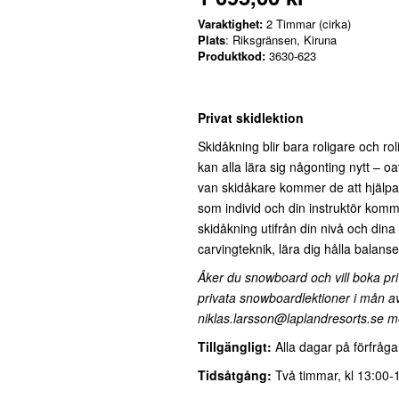
Varaktighet:
2 Timmar (cirka)
Plats
: Riksgränsen, Kiruna
Produktkod:
3630-623
Privat skidlektion
Skidåkning blir bara roligare och ro
kan alla lära sig någonting nytt – o
van skidåkare kommer de att hjälpa d
som individ och din instruktör komme
skidåkning utifrån din nivå och dina
carvingteknik, lära dig hålla balansen
Åker du snowboard och vill boka pri
privata snowboardlektioner i mån av t
niklas.larsson@laplandresorts.se m
Tillgängligt:
Alla dagar på förfråga
Tidsåtgång:
Två timmar, kl 13:00-