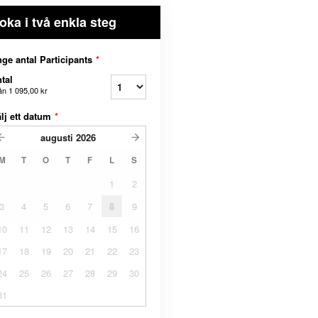
oka i två enkla steg
ge antal Participants
*
tal
ån
1 095,00 kr
lj ett datum
*
augusti
2026
M
T
O
T
F
L
S
1
2
3
4
5
6
7
8
9
10
11
12
13
14
15
16
17
18
19
20
21
22
23
24
25
26
27
28
29
30
31