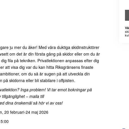
Vä
sk
kvi
ligare ju mer du åker! Med våra duktiga skidinstruktörer
avsett om det är din första gång på skidor eller om du är
ig fila på tekniken. Privatlektionen anpassas efter dig
r att visa dig var du kan hitta Riksgränsens finaste
 ambitioner, om du så är sugen på att utveckla din
 på skidorna eller bli stabilare i offpisten.
vatlektion? Inga problem! Vi tar emot bokningar på
illgänglighet – maila till
ed dina önskemål så hör vi av oss!
n, 20 februari-24 maj 2026
15:00