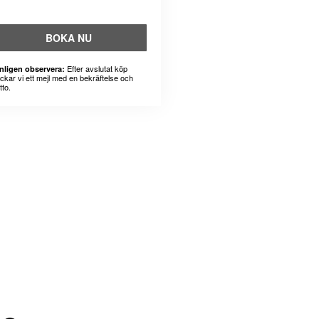
BOKA NU
Efter avslutat köp
nligen observera:
ickar vi ett mejl med en bekräftelse och
tto.