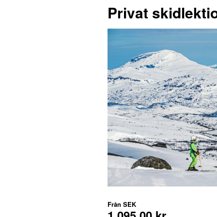
Privat skidlekt
Från
SEK
1 095,00 kr