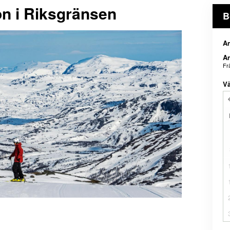
ion i Riksgränsen
B
An
An
Fr
Vä