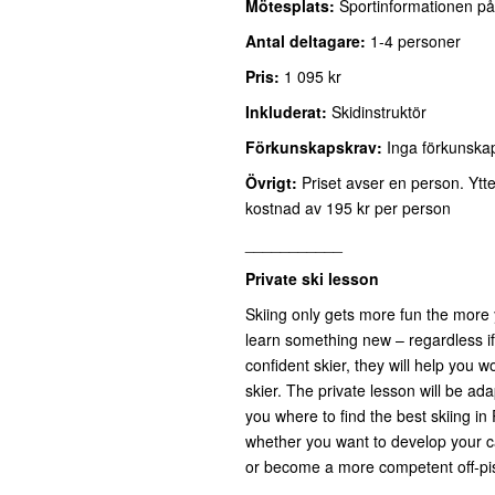
Mötesplats:
Sportinformationen på
Antal deltagare:
1-4 personer
Pris:
1 095 kr
Inkluderat:
Skidinstruktör
Förkunskapskrav:
Inga förkunskap
Övrigt:
Priset avser en person. Ytte
kostnad av 195 kr per person
___________
Private ski lesson
Skiing only gets more fun the more y
learn something new – regardless if y
confident skier, they will help yo
skier. The private lesson will be ada
you where to find the best skiing in
whether you want to develop your ca
or become a more competent off-pis