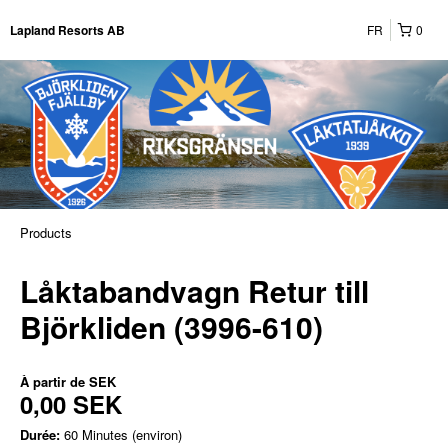
FR
0
Lapland Resorts AB
Products
Låktabandvagn Retur till
Björkliden (3996-610)
À partir de
SEK
0,00 SEK
Durée:
60 Minutes (environ)