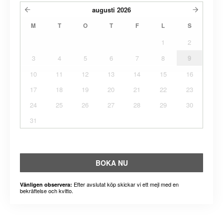
augusti
2026
M
T
O
T
F
L
S
1
2
3
4
5
6
7
8
9
10
11
12
13
14
15
16
17
18
19
20
21
22
23
24
25
26
27
28
29
30
31
BOKA NU
Efter avslutat köp skickar vi ett mejl med en
Vänligen observera:
bekräftelse och kvitto.