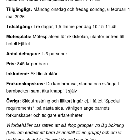
Tillgängligt:
Måndag-onsdag och fredag-söndag, 6 februari-1
maj 2026
Tidsåtgång:
Tre dagar, 1,5 timme per dag 10:15-11:45
Mötesplats:
Mötesplatsen för skidskolan, utanför entrén till
hotell Fjället
Antal deltagare:
1-6 personer
Pris:
845 kr per barn
Inkluderat:
Skidinstruktör
Förkunskapskrav:
Du kan bromsa, stanna och svänga i
barnbacken samt åka knapplift själv
Övrigt:
Skidutrustning och liftkort ingår ej. I fältet "Special
requirements" på nästa sida, vänligen ange barnets
förkunskaper och tidigare erfarenheter
Vi förbehåller oss rätten att slå ihop grupper vid låg bokning
(t.ex. om endast ett barn är anmält till en grupp) och om vi
bedömer att det är lämpligt för verksamheten