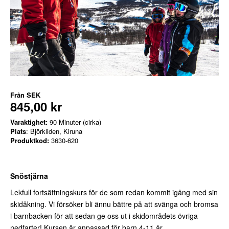
Från
SEK
845,00 kr
Varaktighet:
90 Minuter (cirka)
Plats
: Björkliden, Kiruna
Produktkod:
3630-620
Snöstjärna
Lekfull fortsättningskurs för de som redan kommit igång med sin
skidåkning. Vi försöker bli ännu bättre på att svänga och bromsa
i barnbacken för att sedan ge oss ut i skidområdets övriga
nedfarter! Kursen är anpassad för barn 4-11 år.