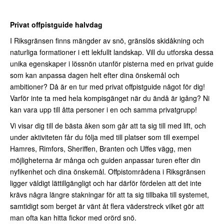
Privat offpistguide halvdag
I Riksgränsen finns mängder av snö, gränslös skidåkning och
naturliga formationer i ett lekfullt landskap.
Vill du utforska dessa
unika egenskaper i lössnön utanför pisterna med en privat guide
som kan anpassa dagen helt efter dina önskemål och
ambitioner? Då är en tur med privat offpistguide något för dig!
Varför inte ta med hela kompisgänget när du ändå är igång? Ni
kan vara upp till åtta personer i en och samma privatgrupp!
Vi visar dig till de bästa åken som går att ta sig till med lift, och
under aktiviteten får du följa med till platser som till exempel
Hamres, Rimfors, Sheriffen, Branten och Uffes vägg, men
möjligheterna är många och guiden anpassar turen efter din
nyfikenhet och dina önskemål. Offpistområdena i Riksgränsen
ligger väldigt lättillgängligt och har därför fördelen att det inte
krävs några längre stakningar för att ta sig tillbaka till systemet,
samtidigt som berget är vänt åt flera väderstreck vilket gör att
man ofta kan hitta fickor med orörd snö.