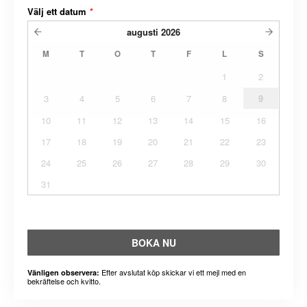
Välj ett datum
*
augusti
2026
M
T
O
T
F
L
S
1
2
3
4
5
6
7
8
9
10
11
12
13
14
15
16
17
18
19
20
21
22
23
24
25
26
27
28
29
30
31
BOKA NU
Efter avslutat köp skickar vi ett mejl med en
Vänligen observera:
bekräftelse och kvitto.