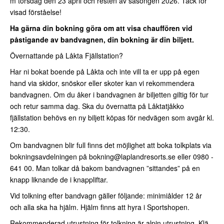
m torsdag den 23 april och resten av säsongen 2026. Tack för
visad förståelse!
Ha gärna din bokning göra om att visa chauffören vid
påstigande av bandvagnen, din bokning är din biljett.
Övernattande på Låkta Fjällstation?
Har ni bokat boende på Låkta och inte vill ta er upp på egen
hand via skidor, snöskor eller skoter kan vi rekommendera
bandvagnen. Om du åker i bandvagnen är biljetten giltig för tur
och retur samma dag. Ska du övernatta på Låktatjåkko
fjällstation behövs en ny biljett köpas för nedvägen som avgår kl.
12:30.
Om bandvagnen blir full finns det möjlighet att boka tolkplats via
bokningsavdelningen på
bokning@laplandresorts.se
eller 0980 -
641 00. Man tolkar då bakom bandvagnen ”sittandes” på en
knapp liknande de i knappliftar.
Vid tolkning efter bandvagn gäller följande: minimiålder 12 år
och alla ska ha hjälm. Hjälm finns att hyra i Sportshopen.
Rekommenderad utrustning för tolkning är alpin utrustning. Klä