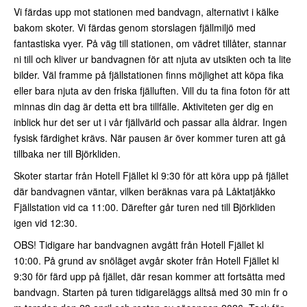
Vi färdas upp mot stationen med bandvagn, alternativt i kälke
bakom skoter. Vi färdas genom storslagen fjällmiljö med
fantastiska vyer. På väg till stationen, om vädret tillåter, stannar
ni till och kliver ur bandvagnen för att njuta av utsikten och ta lite
bilder. Väl framme på fjällstationen finns möjlighet att köpa fika
eller bara njuta av den friska fjälluften. Vill du ta fina foton för att
minnas din dag är detta ett bra tillfälle. Aktiviteten ger dig en
inblick hur det ser ut i vår fjällvärld och passar alla åldrar. Ingen
fysisk färdighet krävs. När pausen är över kommer turen att gå
tillbaka ner till Björkliden.
Skoter startar från Hotell Fjället kl 9:30 för att köra upp på fjället
där bandvagnen väntar, vilken beräknas vara på Låktatjåkko
Fjällstation vid ca 11:00. Därefter går turen ned till Björkliden
igen vid 12:30.
OBS! Tidigare har bandvagnen avgått från Hotell Fjället kl
10:00. På grund av snöläget avgår skoter från Hotell Fjället kl
9:30 för färd upp på fjället, där resan kommer att fortsätta med
bandvagn. Starten på turen tidigareläggs alltså med 30 min fr o