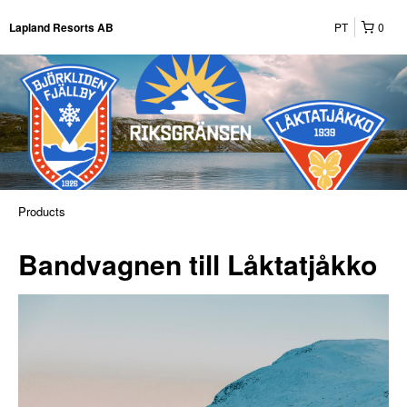
PT
0
Lapland Resorts AB
Products
Bandvagnen till Låktatjåkko